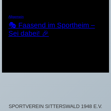
Allgemein
🎭 Faasend im Sportheim –
Sei dabei! 🎉
21. Januar 2025
SPORTVEREIN SITTERSWALD 1948 E.V.