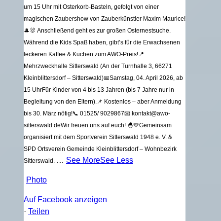
um 15 Uhr mit Osterkorb-Basteln, gefolgt von einer
magischen Zaubershow von Zauberkünstler Maxim Maurice!
🎩🐰
Anschließend geht es zur großen Osternestsuche.
Während die Kids Spaß haben, gibt’s für die Erwachsenen
leckeren Kaffee & Kuchen zum AWO-Preis!
📍
Mehrzweckhalle Sitterswald (An der Turnhalle 3, 66271
Kleinblittersdorf – Sitterswald)
📅Samstag, 04. April 2026, ab
15 Uhr
Für Kinder von 4 bis 13 Jahren (bis 7 Jahre nur in
Begleitung von den Eltern).
📌 Kostenlos – aber Anmeldung
bis 30. März nötig!
📞 01525/ 9029867
📧 kontakt@awo-
sitterswald.de
Wir freuen uns auf euch! 🐣💛
Gemeinsam
organisiert mit dem Sportverein Sitterswald 1948 e. V. &
SPD Ortsverein Gemeinde Kleinblittersdorf – Wohnbezirk
…
See More
See Less
Sitterswald.
Photo
Auf Facebook anzeigen
·
Teilen