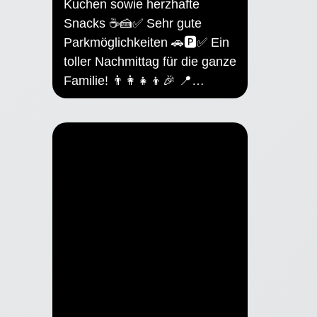
Kuchen sowie herzhafte
Snacks ☕🍰✅ Sehr gute
Parkmöglichkeiten 🚗🅿✅ Ein
toller Nachmittag für die ganze
Familie! 👨‍👩‍👧‍👦🎉 📍…