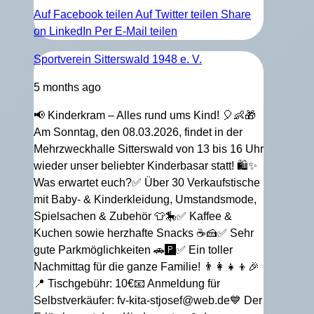
Auf Facebook teilen
Auf Twitter teilen
Share
on LinkedIn
Per E-Mail teilen
Sportverein Sitterswald 1948 e. V.
5 months ago
📢 Kinderkram – Alles rund ums Kind! 🎈👶🎁
Am Sonntag, den 08.03.2026, findet in der
Mehrzweckhalle Sitterswald von 13 bis 16 Uhr
wieder unser beliebter Kinderbasar statt! 🛍️✨
Was erwartet euch?
✅ Über 30 Verkaufstische
mit Baby- & Kinderkleidung, Umstandsmode,
Spielsachen & Zubehör 👕🎠
✅ Kaffee &
Kuchen sowie herzhafte Snacks ☕🍰
✅ Sehr
gute Parkmöglichkeiten 🚗🅿️
✅ Ein toller
Nachmittag für die ganze Familie! 👨‍👩‍👧‍👦🎉
📍 Tischgebühr: 10€
📧 Anmeldung für
Selbstverkäufer: fv-kita-stjosef@web.de
💙 Der