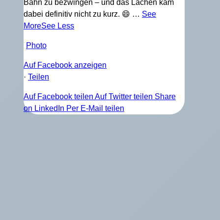
Bahn zu bezwingen – und das Lachen kam
dabei definitiv nicht zu kurz. 😄
…
See
More
See Less
Photo
Auf Facebook anzeigen
·
Teilen
Auf Facebook teilen
Auf Twitter teilen
Share
on LinkedIn
Per E-Mail teilen