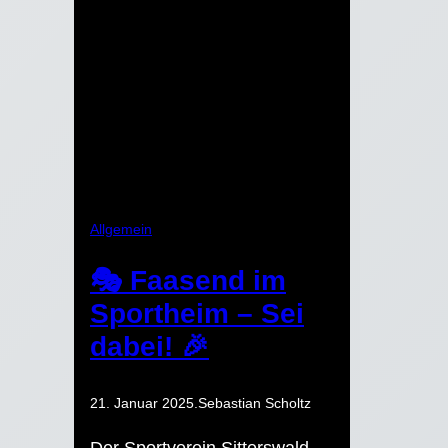
Allgemein
🎭 Faasend im
Sportheim – Sei
dabei! 🎉
21. Januar 2025
.
Sebastian Scholtz
Der Sportverein Sitterswald